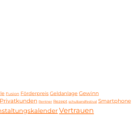
Gewinn
ale
Förderpreis
Geldanlage
Fusion
Privatkunden
Smartphone
Rezept
Rentner
schulbandfestival
Vertrauen
nstaltungskalender