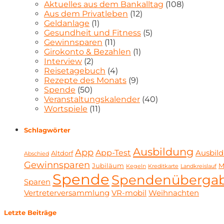
Aktuelles aus dem Bankalltag
(108)
Aus dem Privatleben
(12)
Geldanlage
(1)
Gesundheit und Fitness
(5)
Gewinnsparen
(11)
Girokonto & Bezahlen
(1)
Interview
(2)
Reisetagebuch
(4)
Rezepte des Monats
(9)
Spende
(50)
Veranstaltungskalender
(40)
Wortspiele
(11)
Schlagwörter
Ausbildung
App
App-Test
Ausbild
Altdorf
Abschied
Gewinnsparen
Jubiläum
M
Kegeln
Kreditkarte
Landkreislauf
Spende
Spendenüberga
Sparen
Vertreterversammlung
VR-mobil
Weihnachten
Letzte Beiträge