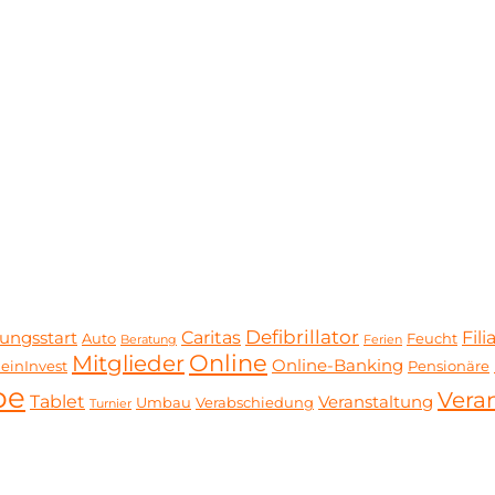
Defibrillator
Caritas
Fili
ungsstart
Auto
Feucht
Beratung
Ferien
Online
Mitglieder
Online-Banking
einInvest
Pensionäre
be
Vera
Tablet
Veranstaltung
Umbau
Verabschiedung
Turnier