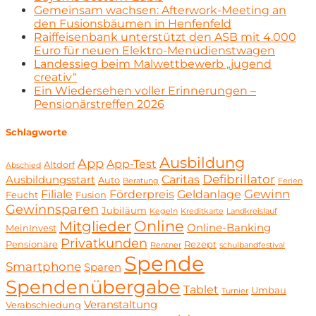
Gemeinsam wachsen: Afterwork-Meeting an
den Fusionsbäumen in Henfenfeld
Raiffeisenbank unterstützt den ASB mit 4.000
Euro für neuen Elektro-Menüdienstwagen
Landessieg beim Malwettbewerb „jugend
creativ“
Ein Wiedersehen voller Erinnerungen –
Pensionärstreffen 2026
Schlagworte
Ausbildung
App
App-Test
Altdorf
Abschied
Defibrillator
Caritas
Ausbildungsstart
Auto
Beratung
Ferien
Gewinn
Filiale
Förderpreis
Geldanlage
Feucht
Fusion
Gewinnsparen
Jubiläum
Kegeln
Kreditkarte
Landkreislauf
Online
Mitglieder
Online-Banking
MeinInvest
Privatkunden
Pensionäre
Rezept
Rentner
schulbandfestival
Spende
Smartphone
Sparen
Spendenübergabe
Tablet
Umbau
Turnier
Veranstaltung
Verabschiedung