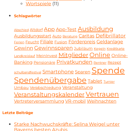
Wortspiele
(11)
Schlagwörter
Ausbildung
App
App-Test
Altdorf
Abschied
Defibrillator
Caritas
Ausbildungsstart
Auto
Beratung
Filiale
Förderpreis
Geldanlage
Feucht
Fusion
Ferien
Gewinnsparen
Gewinn
Jubiläum
Kegeln
Kreditkarte
Online
Mitglieder
Online-
MeinInvest
Landkreislauf
Privatkunden
Banking
Pensionäre
Rezept
Rentner
Spende
Smartphone
Sparen
schulbandfestival
Spendenübergabe
Tablet
Turnier
Veranstaltung
Umbau
Verabschiedung
Vertrauen
Veranstaltungskalender
Vertreterversammlung
VR-mobil
Weihnachten
Letzte Beiträge
Starke Nachwuchskräfte: Selina Weigel unter
Bayerns besten Azubis