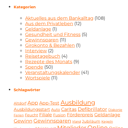
Kategorien
Aktuelles aus dem Bankalltag
(108)
Aus dem Privatleben
(12)
Geldanlage
(1)
Gesundheit und Fitness
(5)
Gewinnsparen
(11)
Girokonto & Bezahlen
(1)
Interview
(2)
Reisetagebuch
(4)
Rezepte des Monats
(9)
Spende
(50)
Veranstaltungskalender
(41)
Wortspiele
(11)
Schlagwörter
Ausbildung
App
App-Test
Altdorf
Defibrillator
Caritas
Ausbildungsstart
Auto
Diakonie
Filiale
Förderpreis
Geldanlage
Feucht
Fusion
Ferien
Gewinnsparen
Gewinn
Jubiläum
Irland
Kegeln
Online
Mitglieder