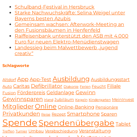
Schulband-Festival in Hersbruck
Starke Nachwuchskräfte: Selina Weigel unter
Bayerns besten Azubis
Gemeinsam wachsen: Afterwork-Meeting an
den Fusionsbäumen in Henfenfeld
Raiffeisenbank unterstützt den ASB mit 4.000
Euro für neuen Elektro-Menüdienstwagen
Landessieg beim Malwettbewerb „jugend
creativ“
Schlagworte
Ausbildung
App
App-Test
Ausbildungsstart
Altdorf
Defibrillator
Caritas
Filiale
Auto
Feucht
Diakonie
Ferien
Gewinn
Förderpreis
Geldanlage
Fusion
Gewinnsparen
Jubiläum
MeinInvest
Irland
Kegeln
Kindergarten
Online
Mitglieder
Online-Banking
Pensionäre
Privatkunden
Smartphone
Sparen
Rezept
Reise
Spende
Spendenübergabe
Tablet
Veranstaltung
Umbau
Verabschiedung
Treffen
Turnier