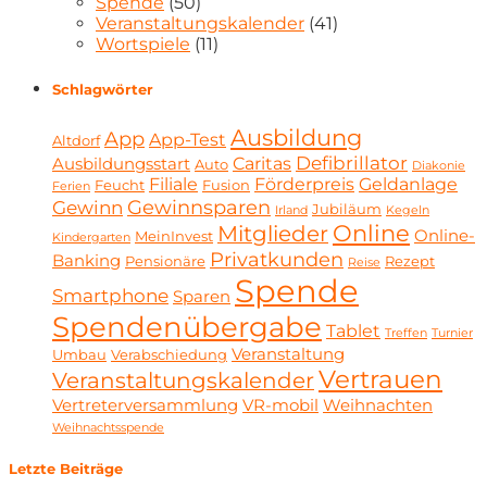
Spende
(50)
Veranstaltungskalender
(41)
Wortspiele
(11)
Schlagwörter
Ausbildung
App
App-Test
Altdorf
Defibrillator
Caritas
Ausbildungsstart
Auto
Diakonie
Filiale
Förderpreis
Geldanlage
Feucht
Fusion
Ferien
Gewinnsparen
Gewinn
Jubiläum
Irland
Kegeln
Online
Mitglieder
Online-
MeinInvest
Kindergarten
Privatkunden
Banking
Pensionäre
Rezept
Reise
Spende
Smartphone
Sparen
Spendenübergabe
Tablet
Treffen
Turnier
Veranstaltung
Umbau
Verabschiedung
Vertrauen
Veranstaltungskalender
Vertreterversammlung
VR-mobil
Weihnachten
Weihnachtsspende
Letzte Beiträge