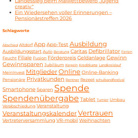
Landessieg beim Malwettbewerb „jugend
creativ“
Ein Wiedersehen voller Erinnerungen –
Pensionärstreffen 2026
Schlagworte
Ausbildung
App
App-Test
Altdorf
Abschied
Defibrillator
Caritas
Ausbildungsstart
Auto
Beratung
Ferien
Gewinn
Filiale
Förderpreis
Geldanlage
Feucht
Fusion
Gewinnsparen
Jubiläum
Kegeln
Kreditkarte
Landkreislauf
Online
Mitglieder
Online-Banking
MeinInvest
Privatkunden
Pensionäre
Rezept
Rentner
schulbandfestival
Spende
Smartphone
Sparen
Spendenübergabe
Tablet
Umbau
Turnier
Veranstaltung
Verabschiedung
Vertrauen
Veranstaltungskalender
Vertreterversammlung
VR-mobil
Weihnachten