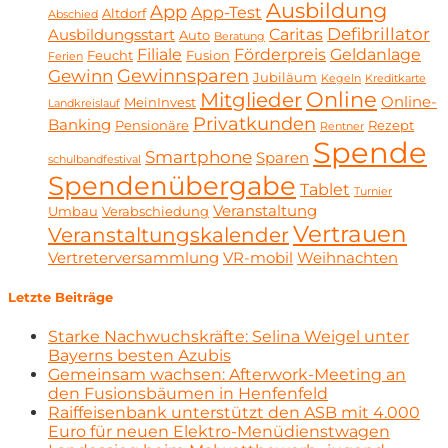
Ausbildung
App
App-Test
Altdorf
Abschied
Defibrillator
Caritas
Ausbildungsstart
Auto
Beratung
Filiale
Förderpreis
Geldanlage
Feucht
Fusion
Ferien
Gewinnsparen
Gewinn
Jubiläum
Kegeln
Kreditkarte
Online
Mitglieder
Online-
MeinInvest
Landkreislauf
Privatkunden
Banking
Pensionäre
Rezept
Rentner
Spende
Smartphone
Sparen
schulbandfestival
Spendenübergabe
Tablet
Turnier
Veranstaltung
Umbau
Verabschiedung
Vertrauen
Veranstaltungskalender
Vertreterversammlung
VR-mobil
Weihnachten
Letzte Beiträge
Starke Nachwuchskräfte: Selina Weigel unter
Bayerns besten Azubis
Gemeinsam wachsen: Afterwork-Meeting an
den Fusionsbäumen in Henfenfeld
Raiffeisenbank unterstützt den ASB mit 4.000
Euro für neuen Elektro-Menüdienstwagen