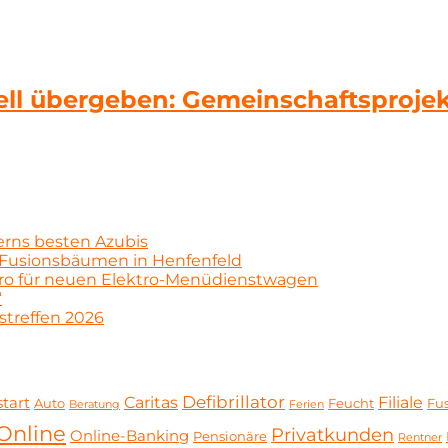
ziell übergeben: Gemeinschaftsproje
erns besten Azubis
Fusionsbäumen in Henfenfeld
uro für neuen Elektro-Menüdienstwagen
“
streffen 2026
Defibrillator
Caritas
Filiale
tart
Auto
Feucht
Fu
Beratung
Ferien
Online
Privatkunden
Online-Banking
Pensionäre
Rentner