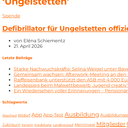
‘Ungelstetten’
Spende
Defibrillator für Ungelstetten offi
von
Eléna Schiementz
21. April 2026
Letzte Beiträge
Starke Nachwuchskräfte: Selina Weigel unter Bay
Gemeinsam wachsen: Afterwork-Meeting an den 
Raiffeisenbank unterstützt den ASB mit 4.000 E
Landessieg beim Malwettbewerb „jugend creativ
Ein Wiedersehen voller Erinnerungen – Pensionär
Schlagworte
Ausbildung
App
App-Test
Ausbildungss
Altdorf
Abschied
Mitglieder
Jubiläum
MeinInvest
Kegeln
Kreditkarte
Landkreislauf