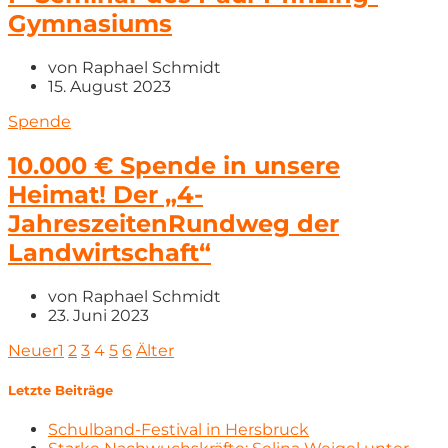
Gymnasiums
von
Raphael Schmidt
15. August 2023
Spende
10.000 € Spende in unsere
Heimat! Der „4-
JahreszeitenRundweg der
Landwirtschaft“
von
Raphael Schmidt
23. Juni 2023
Neuer
1
2
3
4
5
6
Älter
Letzte Beiträge
Schulband-Festival in Hersbruck