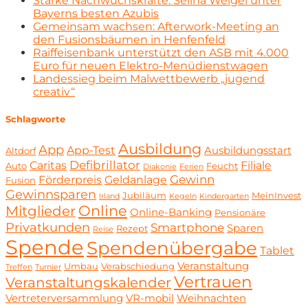
Starke Nachwuchskräfte: Selina Weigel unter
Bayerns besten Azubis
Gemeinsam wachsen: Afterwork-Meeting an
den Fusionsbäumen in Henfenfeld
Raiffeisenbank unterstützt den ASB mit 4.000
Euro für neuen Elektro-Menüdienstwagen
Landessieg beim Malwettbewerb „jugend
creativ“
Schlagworte
Ausbildung
App
App-Test
Ausbildungsstart
Altdorf
Defibrillator
Caritas
Filiale
Auto
Feucht
Diakonie
Ferien
Gewinn
Förderpreis
Geldanlage
Fusion
Gewinnsparen
Jubiläum
MeinInvest
Irland
Kegeln
Kindergarten
Online
Mitglieder
Online-Banking
Pensionäre
Privatkunden
Smartphone
Sparen
Rezept
Reise
Spende
Spendenübergabe
Tablet
Veranstaltung
Umbau
Verabschiedung
Treffen
Turnier
Vertrauen
Veranstaltungskalender
Vertreterversammlung
VR-mobil
Weihnachten